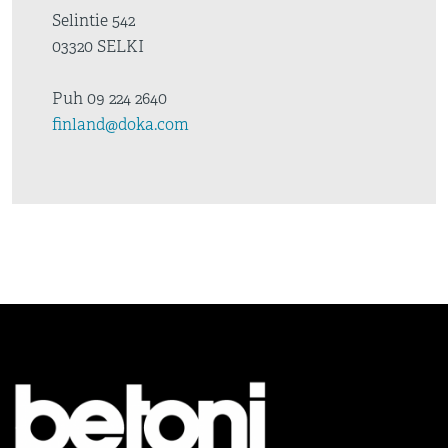
Selintie 542
03320 SELKI
Puh 09 224 2640
finland@doka.com