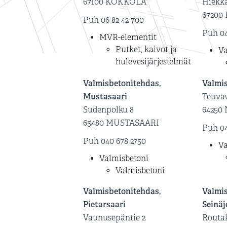
67100 KOKKOLA
Hiekka
67200
Puh 06 82 42 700
Puh 04
MVR-elementit
Putket, kaivot ja
Va
hulevesijärjestelmät
Valmisbetonitehdas,
Valmis
Mustasaari
Teuvav
Sudenpolku 8
64250
65480 MUSTASAARI
Puh 04
Puh 040 678 2750
Va
Valmisbetoni
Valmisbetoni
Valmisbetonitehdas,
Valmis
Pietarsaari
Seinäj
Vaunusepäntie 2
Routak