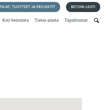
TAJAT, TUOTTEET JA PROJEKTIT
BETONI-LEHTI
Koti betonista
Tietoa alasta
Tapahtumat