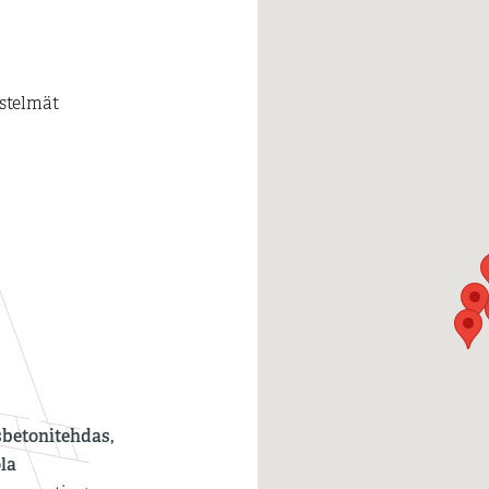
estelmät
betonitehdas,
la