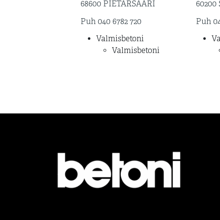
68600 PIETARSAARI
60200
Puh 040 6782 720
Puh 04
Valmisbetoni
Va
Valmisbetoni