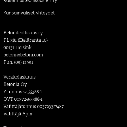
Rakennusteollisuus RT ry
Kansainväliset yhteydet
Betoniteollisuus ry
PL 381 (Eteläranta 10)
00131 Helsinki
betoni@betoni.com
Puh. (09) 12991
Verkkolaskutus:
Betonia Oy
Y-tunnus 2455388-1
OVT 00372455388-1
Välittäjätunnus 003723327487
Välittäjä Apix