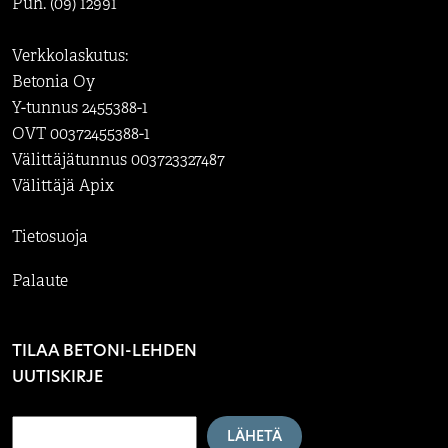
Puh. (09) 12991
Verkkolaskutus:
Betonia Oy
Y-tunnus 2455388-1
OVT 00372455388-1
Välittäjätunnus 003723327487
Välittäjä Apix
Tietosuoja
Palaute
TILAA BETONI-LEHDEN
UUTISKIRJE
LÄHETÄ