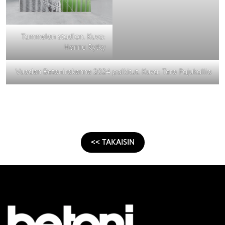
Tammelan stadion. Kuva:
Hannu Rytky
Vuoden Betonirakenne 2024 palkitut. Kuva: Tero Pajukallio
<< TAKAISIN