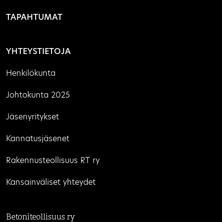
TAPAHTUMAT
YHTEYSTIETOJA
Henkilökunta
Johtokunta 2025
Jäsenyritykset
Kannatusjäsenet
Rakennusteollisuus RT ry
Kansainväliset yhteydet
Betoniteollisuus ry