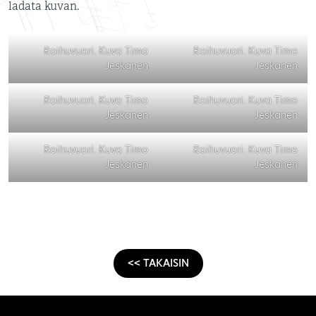
ladata kuvan.
Roihuvuori. Kuva Timo
Roihuvuori. Kuva Timo
Jeskanen
Jeskanen
Roihuvuori. Kuva Timo
Roihuvuori. Kuva Timo
Jeskanen
Jeskanen
Roihuvuori. Kuva Timo
Roihuvuori. Kuva Timo
Jeskanen
Jeskanen
<< TAKAISIN