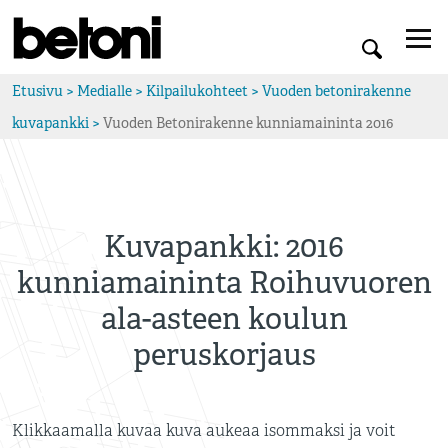
Etusivu
>
Medialle
>
Kilpailukohteet
>
Vuoden betonirakenne
kuvapankki
>
Vuoden Betonirakenne kunniamaininta 2016
Kuvapankki: 2016
kunniamaininta Roihuvuoren
ala-asteen koulun
peruskorjaus
Klikkaamalla kuvaa kuva aukeaa isommaksi ja voit