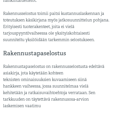
hankintaluettelot.
Rakennusselostus toimii paitsi kustannuslaskennan ja
toteutuksen käsikirjana myös jatkosuunnittelun pohjana.
Erityisesti tuoterakenteet, joita ei vielä
tarjouspyyntövaiheessa ole yksityiskohtaisesti
suunniteltu yksilöidään tarkemmin selostukseen.
Rakennustapaselostus
Rakennustapaselostus on rakennusselostusta edeltävä
asiakirja, jota käytetään kohteen
teknisten ominaisuuksien kuvaamiseen siinä
hankkeen vaiheessa, jossa suunnitelmaa vielä
kehitetään ja ratkaisuvaihtoehtoja verrataan. Sen
tarkkuuden on täytettävä rakennusosa-arvion
laskemisen vaatimu