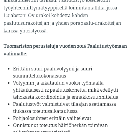
aikataulutettiin tarkasti. Paalutustyö toteutettiin
työyhteenliittymätyyppisellä toimintamallilla, jossa
Lujabetoni Oy urakoi kohdetta kahden
paalutusurakoitsijan ja yhden porapaalu-urakoitsijan
kanssa yhteistyössä.
Tuomariston perusteluja vuoden 2016 Paalutustyömaan
valinnalle:
Erittäin suuri paaluvolyymi ja suuri
suunnittelukokonaisuus
Volyymin ja aikataulun vuoksi työmaalla
yhtäaikaisesti 12 paalutuskonetta, mikä edellytti
tehokasta koordinointia ja ennakkosuunnittelua
Paalutustyöt valmistuivat tilaajan asettamassa
tiukassa toteutusaikataulussa
Pohjaolosuhteet erittäin vaihtelevat
Onnistunut toteutus häiriöherkän toimivan