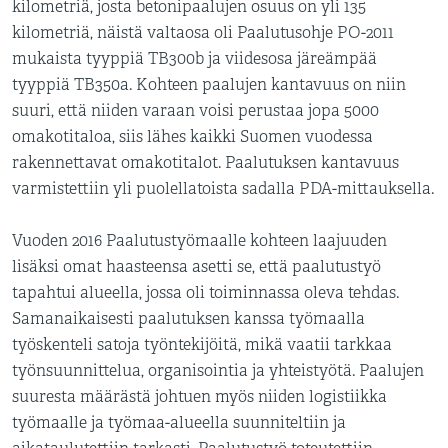
kilometriä, josta betonipaalujen osuus on yli 135
kilometriä, näistä valtaosa oli Paalutusohje PO-2011
mukaista tyyppiä TB300b ja viidesosa järeämpää
tyyppiä TB350a. Kohteen paalujen kantavuus on niin
suuri, että niiden varaan voisi perustaa jopa 5000
omakotitaloa, siis lähes kaikki Suomen vuodessa
rakennettavat omakotitalot. Paalutuksen kantavuus
varmistettiin yli puolellatoista sadalla PDA-mittauksella.
Vuoden 2016 Paalutustyömaalle kohteen laajuuden
lisäksi omat haasteensa asetti se, että paalutustyö
tapahtui alueella, jossa oli toiminnassa oleva tehdas.
Samanaikaisesti paalutuksen kanssa työmaalla
työskenteli satoja työntekijöitä, mikä vaatii tarkkaa
työnsuunnittelua, organisointia ja yhteistyötä. Paalujen
suuresta määrästä johtuen myös niiden logistiikka
työmaalle ja työmaa-alueella suunniteltiin ja