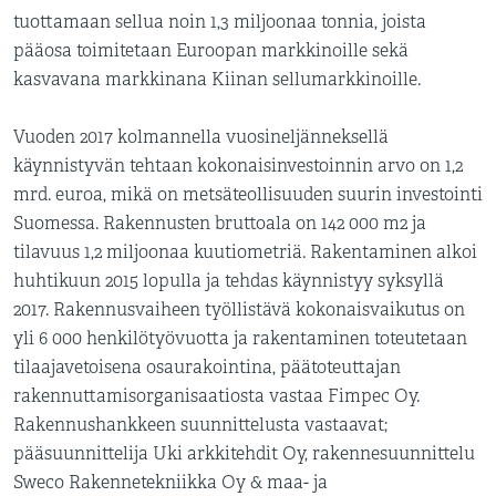
tuottamaan sellua noin 1,3 miljoonaa tonnia, joista
pääosa toimitetaan Euroopan markkinoille sekä
kasvavana markkinana Kiinan sellumarkkinoille.
Vuoden 2017 kolmannella vuosineljänneksellä
käynnistyvän tehtaan kokonaisinvestoinnin arvo on 1,2
mrd. euroa, mikä on metsäteollisuuden suurin investointi
Suomessa. Rakennusten bruttoala on 142 000 m2 ja
tilavuus 1,2 miljoonaa kuutiometriä. Rakentaminen alkoi
huhtikuun 2015 lopulla ja tehdas käynnistyy syksyllä
2017. Rakennusvaiheen työllistävä kokonaisvaikutus on
yli 6 000 henkilötyövuotta ja rakentaminen toteutetaan
tilaajavetoisena osaurakointina, päätoteuttajan
rakennuttamisorganisaatiosta vastaa Fimpec Oy.
Rakennushankkeen suunnittelusta vastaavat;
pääsuunnittelija Uki arkkitehdit Oy, rakennesuunnittelu
Sweco Rakennetekniikka Oy & maa- ja