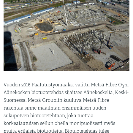
Vuoden 2016 Paalutustyömaaksi valittu Metsä Fibre Oy:n
Äänekosken biotuotetehdas sijaitsee Äänekoskella, Keski-
Suomessa. Metsä Groupiin kuuluva Metsä Fibre
rakentaa sinne maailman ensimmäisen uuden
sukupolven biotuotetehtaan, joka tuottaa
korkealaatuisen sellun ohella monipuolisesti myös
muita erilaisia biotuotteita. Biotuotetehdas tulee