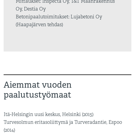
Mittaukset: Inspecta Oy, T&T Maanrakennus
Oy, Destia Oy
Betonipaalutoimitukset: Lujabetoni Oy
(Haapajärven tehdas)
Aiemmat vuoden
paalutustyömaat
Itä-Helsingin uusi keskus, Helsinki (2015)
Turvesolmun eritasoliittymä ja Turveradantie, Espoo
(2014)