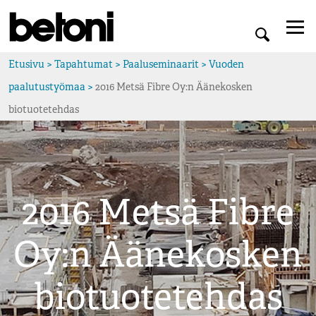
Etusivu
>
Tapahtumat
>
Paaluseminaarit
>
Vuoden
paalutustyömaa
>
2016 Metsä Fibre Oy:n Äänekosken
biotuotetehdas
2016 Metsä Fibre
Oy:n Äänekosken
biotuotetehdas