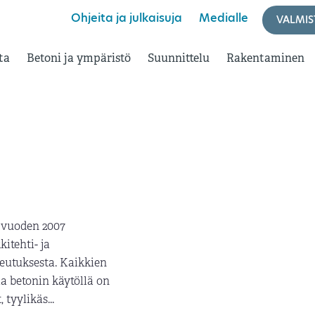
Ohjeita ja julkaisuja
Medialle
VALMIS
ta
Betoni ja ympäristö
Suunnittelu
Rakentaminen
 vuoden 2007
itehti- ja
eutuksesta. Kaikkien
la betonin käytöllä on
tyylikäs...