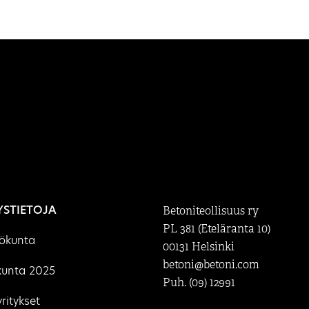
YSTIETOJA
Betoniteollisuus ry
PL 381 (Eteläranta 10)
lökunta
00131 Helsinki
betoni@betoni.com
kunta 2025
Puh. (09) 12991
ritykset