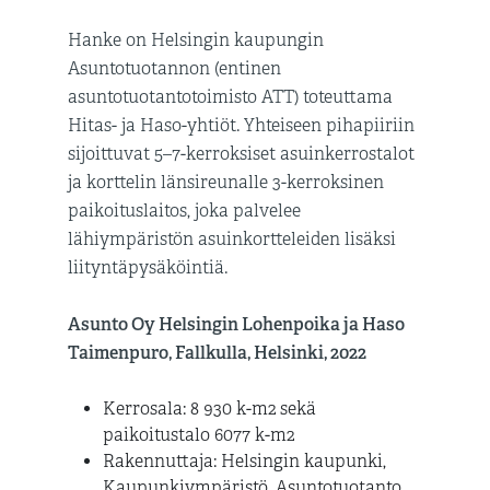
Hanke on Helsingin kaupungin
Asuntotuotannon (entinen
asuntotuotantotoimisto ATT) toteuttama
Hitas- ja Haso-yhtiöt. Yhteiseen pihapiiriin
sijoittuvat 5–7-kerroksiset asuinkerrostalot
ja korttelin länsireunalle 3-kerroksinen
paikoituslaitos, joka palvelee
lähiympäristön asuinkortteleiden lisäksi
liityntäpysäköintiä.
Asunto Oy Helsingin Lohenpoika ja Haso
Taimenpuro, Fallkulla, Helsinki, 2022
Kerrosala: 8 930 k-m2 sekä
paikoitustalo 6077 k-m2
Rakennuttaja: Helsingin kaupunki,
Kaupunkiympäristö, Asuntotuotanto