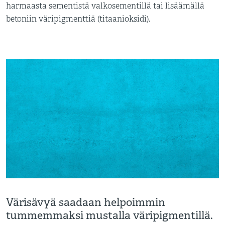
harmaasta sementistä valkosementillä tai lisäämällä
betoniin väripigmenttiä (titaanioksidi).
Värisävyä saadaan helpoimmin
tummemmaksi mustalla väripigmentillä.