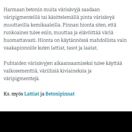
Harmaan betonin muita värisävyjä saadaan
väripigmenteillä tai käsittelemällä pinta värisävyä
muuttavilla kemikaaleilla. Pinnan hionta siten, että
runkoaines tulee esiin, muuttaa ja elävöittää väriä
huomattavasti. Hionta on käytännössä mahdollista vain
vaakapinnoille kuten lattiat, tasot ja laatat.
Puhtaiden värisävyjen aikaansaamiseksi tulee käyttää
valkosementtiä, värillisiä kiviaineksia ja
väripigmenttejä.
Ks. myös
Lattiat
ja
Betonipinnat