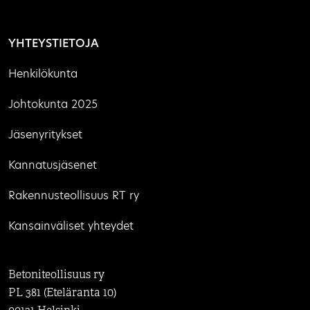
YHTEYSTIETOJA
Henkilökunta
Johtokunta 2025
Jäsenyritykset
Kannatusjäsenet
Rakennusteollisuus RT ry
Kansainväliset yhteydet
Betoniteollisuus ry
PL 381 (Eteläranta 10)