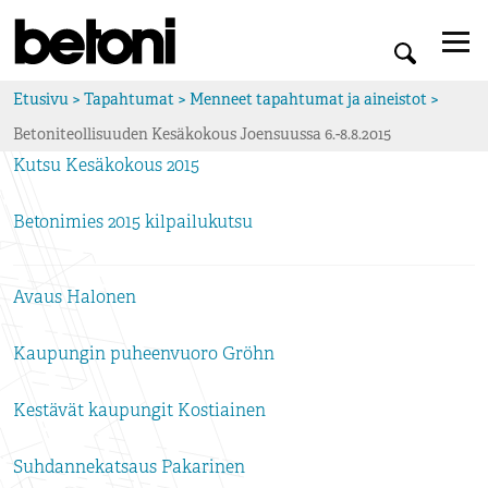
Etusivu
>
Tapahtumat
>
Menneet tapahtumat ja aineistot
>
Betoniteollisuuden Kesäkokous Joensuussa 6.-8.8.2015
Kutsu Kesäkokous 2015
Betonimies 2015 kilpailukutsu
Avaus Halonen
Kaupungin puheenvuoro Gröhn
Kestävät kaupungit Kostiainen
Suhdannekatsaus Pakarinen