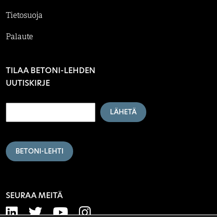
Tietosuoja
Palaute
TILAA BETONI-LEHDEN
UUTISKIRJE
LÄHETÄ
BETONI-LEHTI
SEURAA MEITÄ