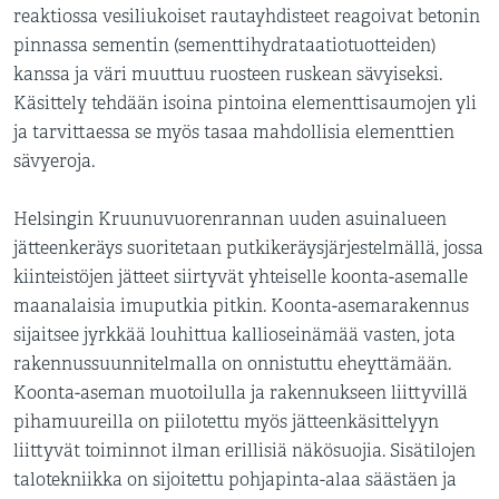
reaktiossa vesiliukoiset rautayhdisteet reagoivat betonin
pinnassa sementin (sementtihydrataatiotuotteiden)
kanssa ja väri muuttuu ruosteen ruskean sävyiseksi.
Käsittely tehdään isoina pintoina elementtisaumojen yli
ja tarvittaessa se myös tasaa mahdollisia elementtien
sävyeroja.
Helsingin Kruunuvuorenrannan uuden asuinalueen
jätteenkeräys suoritetaan putkikeräysjärjestelmällä, jossa
kiinteistöjen jätteet siirtyvät yhteiselle koonta-asemalle
maanalaisia imuputkia pitkin. Koonta-asemarakennus
sijaitsee jyrkkää louhittua kallioseinämää vasten, jota
rakennussuunnitelmalla on onnistuttu eheyttämään.
Koonta-aseman muotoilulla ja rakennukseen liittyvillä
pihamuureilla on piilotettu myös jätteenkäsittelyyn
liittyvät toiminnot ilman erillisiä näkösuojia. Sisätilojen
talotekniikka on sijoitettu pohjapinta-alaa säästäen ja