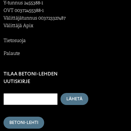
Y-tunnus 2455388-1
OVT 00372455388-1
Välittäjätunnus 003723327487
Välittäjä Apix
Tietosuoja
Palaute
TILAA BETONI-LEHDEN
UUTISKIRJE
LÄHETÄ
BETONI-LEHTI