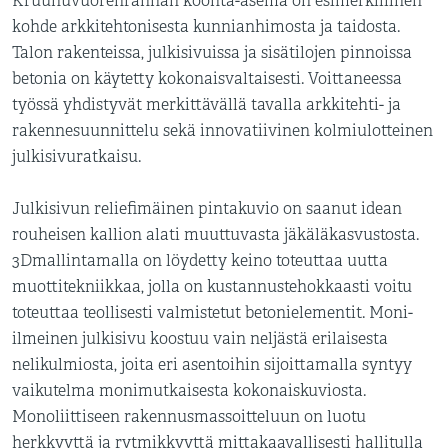
Kruunuvuorenrannan koonta-asema on esimerkillinen
kohde arkkitehtonisesta kunnianhimosta ja taidosta.
Talon rakenteissa, julkisivuissa ja sisätilojen pinnoissa
betonia on käytetty kokonaisvaltaisesti. Voittaneessa
työssä yhdistyvät merkittävällä tavalla arkkitehti- ja
rakennesuunnittelu sekä innovatiivinen kolmiulotteinen
julkisivuratkaisu.
Julkisivun reliefimäinen pintakuvio on saanut idean
rouheisen kallion alati muuttuvasta jäkäläkasvustosta.
3Dmallintamalla on löydetty keino toteuttaa uutta
muottitekniikkaa, jolla on kustannustehokkaasti voitu
toteuttaa teollisesti valmistetut betonielementit. Moni-
ilmeinen julkisivu koostuu vain neljästä erilaisesta
nelikulmiosta, joita eri asentoihin sijoittamalla syntyy
vaikutelma monimutkaisesta kokonaiskuviosta.
Monoliittiseen rakennusmassoitteluun on luotu
herkkyyttä ja rytmikkyyttä mittakaavallisesti hallitulla