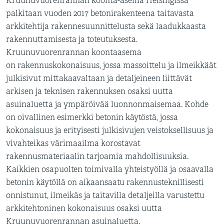
Kruunuvuorenrannan koonta-asema Helsingissä
palkitaan vuoden 2017 betonirakenteena taitavasta
arkkitehtija rakennesuunnittelusta sekä laadukkaasta
rakennuttamisesta ja toteutuksesta.
Kruunuvuorenrannan koontaasema
on rakennuskokonaisuus, jossa massoittelu ja ilmeikkäät
julkisivut mittakaavaltaan ja detaljeineen liittävät
arkisen ja teknisen rakennuksen osaksi uutta
asuinaluetta ja ympäröivää luonnonmaisemaa. Kohde
on oivallinen esimerkki betonin käytöstä, jossa
kokonaisuus ja erityisesti julkisivujen veistoksellisuus ja
vivahteikas värimaailma korostavat
rakennusmateriaalin tarjoamia mahdollisuuksia.
Kaikkien osapuolten toimivalla yhteistyöllä ja osaavalla
betonin käytöllä on aikaansaatu rakennusteknillisesti
onnistunut, ilmeikäs ja taitavilla detaljeilla varustettu
arkkitehtoninen kokonaisuus osaksi uutta
Kruunuvuorenrannan asuinaluetta.