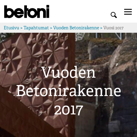
Etusivu
>
Tapahtumat
>
Vuoden Betonirakenne
>
Vuosi 2017
Vuoden
Betonirakenne
2017