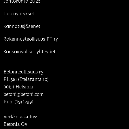
Johtokunta 2025
Jäsenyritykset
Kannatusjäsenet
Rakennusteollisuus RT ry
Kansainväliset yhteydet
Betoniteollisuus ry
PL 381 (Eteläranta 10)
00131 Helsinki
betoni@betoni.com
Puh. (09) 12991
Verkkolaskutus:
Betonia Oy