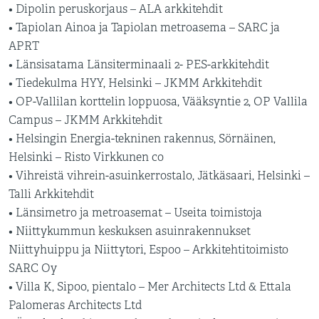
• Dipolin peruskorjaus – ALA arkkitehdit
• Tapiolan Ainoa ja Tapiolan metroasema – SARC ja
APRT
• Länsisatama Länsiterminaali 2- PES-arkkitehdit
• Tiedekulma HYY, Helsinki – JKMM Arkkitehdit
• OP-Vallilan korttelin loppuosa, Vääksyntie 2, OP Vallila
Campus – JKMM Arkkitehdit
• Helsingin Energia-tekninen rakennus, Sörnäinen,
Helsinki – Risto Virkkunen co
• Vihreistä vihrein-asuinkerrostalo, Jätkäsaari, Helsinki –
Talli Arkkitehdit
• Länsimetro ja metroasemat – Useita toimistoja
• Niittykummun keskuksen asuinrakennukset
Niittyhuippu ja Niittytori, Espoo – Arkkitehtitoimisto
SARC Oy
• Villa K, Sipoo, pientalo – Mer Architects Ltd & Ettala
Palomeras Architects Ltd