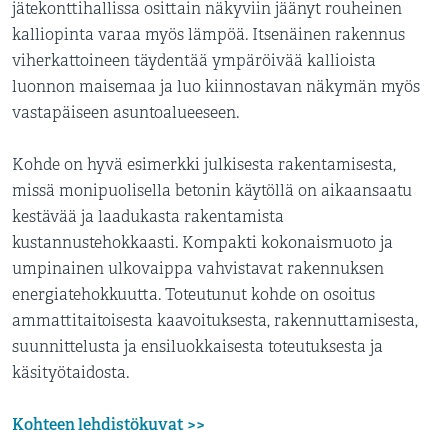
jätekonttihallissa osittain näkyviin jäänyt rouheinen
kalliopinta varaa myös lämpöä. Itsenäinen rakennus
viherkattoineen täydentää ympäröivää kallioista
luonnon maisemaa ja luo kiinnostavan näkymän myös
vastapäiseen asuntoalueeseen.
Kohde on hyvä esimerkki julkisesta rakentamisesta,
missä monipuolisella betonin käytöllä on aikaansaatu
kestävää ja laadukasta rakentamista
kustannustehokkaasti. Kompakti kokonaismuoto ja
umpinainen ulkovaippa vahvistavat rakennuksen
energiatehokkuutta. Toteutunut kohde on osoitus
ammattitaitoisesta kaavoituksesta, rakennuttamisesta,
suunnittelusta ja ensiluokkaisesta toteutuksesta ja
käsityötaidosta.
Kohteen lehdistökuvat >>