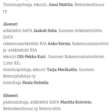
Jussi Mattila
Toimitusjohtaja, tekn.tri,
, Betoniteollisuus
ry
Jäsenet:
Jaakob Solla
arkkitehti SAFA
, Suomen Arkkitehtiliitto
SAFA
Asko Eerola
rakennusarkkitehti RIA
, Rakennusinsinöörit
ja -arkkitehdit RIA
Olli-Pekka Kari
tekn.tri
, Suomen Rakennusinsinöörien
Liitto RIL
Tarja Merikallio
toimitusjohtaja, tekn.tri
, Suomen
Betoniyhdistys ry
Paula Holmila
toimittaja
Sihteeri:
Maritta Koivisto
päätoimittaja, arkkitehti SAFA
,
Betoniteollisuus ry, Betoni-lehti