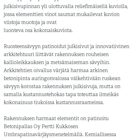
julkisivupinnan yli ulottuvalla reliefimäisellä kuviolla,
jossa elementtien vinot saumat mukailevat kuvion
viistoja muotoja ja ovat
luonteva osa kokonaiskuviota.
Ruosteensävyyn patinoidut julkisivut ja innovatiivinen
arkkitehtuuri liittävät rakennuksen rouheisen
kallioleikkauksen ja metsämaiseman sävyihin.
Arkkitehtien oivallus värjätä harmaa arkinen
betonipinta auringonvalossa välkehtivään ruskean
sävyyn korostaa rakennuksen julkisivuja, mutta on
samalla kustannustehokas tapa toteuttaa ilmeikäs
kokonaisuus tiukoissa kustannusraameissa.
Rakennuksen harmaat elementit on patinoitu
Betonipallas Oy Pertti Kukkosen
Umbrapatinavärjäysmenetelmällä. Kemiallisessa