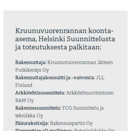
Kruunuvuorenrannan koonta-
asema, Helsinki Suunnittelusta
ja toteutuksesta palkitaan:
Rakennuttaja:
Kruunuvuorenrannan Jätteen
Putkikeräys Oy
Rakennuttajakonsultti ja –valvonta:
JLL
Finland
Arkkitehtisuunnittelu:
Arkkitehtuuritoimisto
B&M Oy
Rakennesuunnittelu:
FCG Suunnittelu ja
tekniikka Oy
Pääurakoitsija:
Rakennuspartio Oy
Elementtien 3D-mallinnus