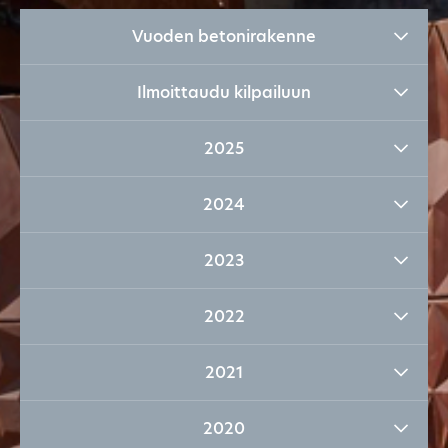
Vuoden betonirakenne
Ilmoittaudu kilpailuun
2025
2024
2023
2022
2021
2020