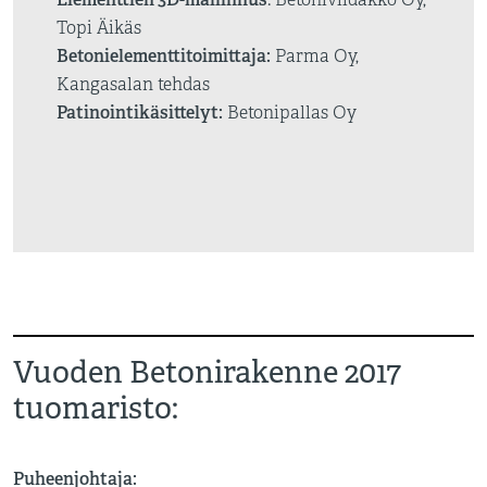
: Betoniviidakko Oy,
Topi Äikäs
Betonielementtitoimittaja:
Parma Oy,
Kangasalan tehdas
Patinointikäsittelyt:
Betonipallas Oy
Vuoden Betonirakenne 2017
tuomaristo:
Puheenjohtaja: