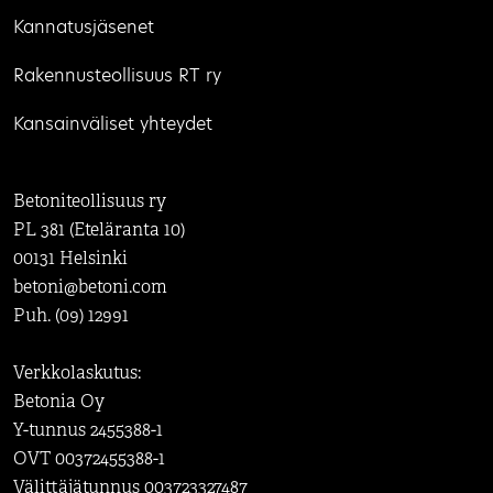
Kannatusjäsenet
Rakennusteollisuus RT ry
Kansainväliset yhteydet
Betoniteollisuus ry
PL 381 (Eteläranta 10)
00131 Helsinki
betoni@betoni.com
Puh. (09) 12991
Verkkolaskutus:
Betonia Oy
Y-tunnus 2455388-1
OVT 00372455388-1
Välittäjätunnus 003723327487