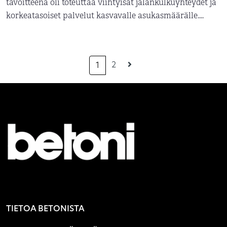
tavoitteena oli toteuttaa viihtyisät jalankulkuyhteydet ja
korkeatasoiset palvelut kasvavalle asukasmäärälle....
2
1
TIETOA BETONISTA