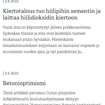
| 3.6.2022
Kiertotalous tuo hiilipihin sementin ja
laittaa hiilidioksidin kiertoon
Vuosi 2022 on käynnistynyt jälleen poikkeusoloissa.
Epävakaa tilanne ja sota ovat kuitenkin tuoneet
mukanaan jotain hyvääkin. Mielenkiinto
ilmastonmuutoksen torjuntaan on kasvanut nopeasti jo
muutaman vuoden ajan, ja nyt pandemian ja...
| 3.6.2022
Betonioptimismi
Tämä artikkeli perustuu Oulun yliopiston
Arkkitehtuurin koulutusohjelmassa tehtyyn