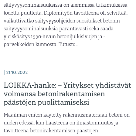
säilyvyysominaisuuksissa on aiemmissa tutkimuksissa
todettu puutteita. Diplomityön tavoitteena oli selvittää,
vaikuttivatko säilyvyysohjeiden suositukset betonin
säilyvyysominaisuuksia parantavasti sekä saada
yleiskäsitys 1990-luvun betonijulkisivujen ja -
parvekkeiden kunnosta. Tutustu...
| 21.10.2022
LOIKKA-hanke: – Yritykset yhdistävät
voimansa betonirakentamisen
päästöjen puolittamiseksi
Maailman eniten käytetty rakennusmateriaali betoni on
uuden edessä, kun haasteena on ilmastonmuutos ja
tavoitteena betonirakentamisen päästöjen