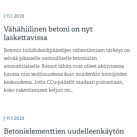
| 11.1.2023
Vähähiilinen betoni on nyt
laskettavissa
Betonin hiilidioksidipäästöjen vähentämisen tärkeys on
selvää jokaiselle vastuulliselle betonialan
ammattilaiselle. Keinot tähän ovat olleet aktiivisessa
haussa niin teollisuudessa kuin muidenkin toimijoiden
keskuudessa. Jotta CO2-päästöt saadaan putoamaan,
koko rakentamisen ketjun on...
| 11.1.2023
Betonielementtien uudelleenkäytön