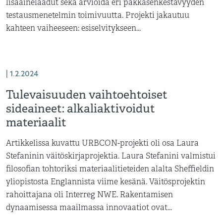
lisäainelaadut sekä arvioida eri pakkasenkestävyyden
testausmenetelmin toimivuutta. Projekti jakautuu
kahteen vaiheeseen: esiselvitykseen...
| 1.2.2024
Tulevaisuuden vaihtoehtoiset
sideaineet: alkaliaktivoidut
materiaalit
Artikkelissa kuvattu URBCON-projekti oli osa Laura
Stefaninin väitöskirjaprojektia. Laura Stefanini valmistui
filosofian tohtoriksi materiaalitieteiden alalta Sheffieldin
yliopistosta Englannista viime kesänä. Väitösprojektin
rahoittajana oli Interreg NWE. Rakentamisen
dynaamisessa maailmassa innovaatiot ovat...