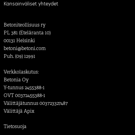
Kansainväliset yhteydet
Betoniteollisuus ry
PL 381 (Eteläranta 10)
00131 Helsinki
betoni@betoni.com
Puh. (09) 12991
Verkkolaskutus:
Betonia Oy
Y-tunnus 2455388-1
OVT 00372455388-1
Välittäjätunnus 003723327487
Välittäjä Apix
Tietosuoja