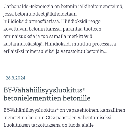
Carbonaide -teknologia on betonin jälkihoitomenetelmä,
jossa betonituotteet jälkihoidetaan
hiilidioksidiatmosfäärissä. Hiilidioksidi reagoi
kovettuvan betonin kanssa, parantaa tuotteen
ominaisuuksia ja tuo samalla merkittäviä
kustannussäästöjä. Hiilidioksidi muuttuu prosessissa
erilaisiksi mineraaleiksi ja varastoituu betoniin...
| 26.3.2024
BY-Vähähiilisyysluokitus®
betonielementtien betonille
BY-Vähähiilisyysluokitus® on vapaaehtoinen, kansallinen
menetelmä betonin CO2-päästöjen vähentämiseksi.
Luokituksen tarkoituksena on luoda alalle