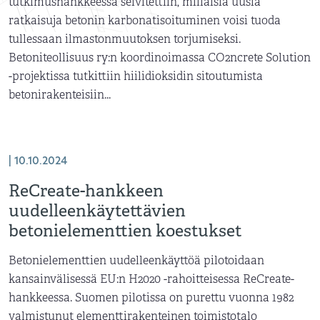
tutkimushankkeessa selvitettiin, millaisia uusia
ratkaisuja betonin karbonatisoituminen voisi tuoda
tullessaan ilmastonmuutoksen torjumiseksi.
Betoniteollisuus ry:n koordinoimassa CO2ncrete Solution
-projektissa tutkittiin hiilidioksidin sitoutumista
betonirakenteisiin...
| 10.10.2024
ReCreate-hankkeen
uudelleenkäytettävien
betonielementtien koestukset
Betonielementtien uudelleenkäyttöä pilotoidaan
kansainvälisessä EU:n H2020 -rahoitteisessa ReCreate-
hankkeessa. Suomen pilotissa on purettu vuonna 1982
valmistunut elementtirakenteinen toimistotalo