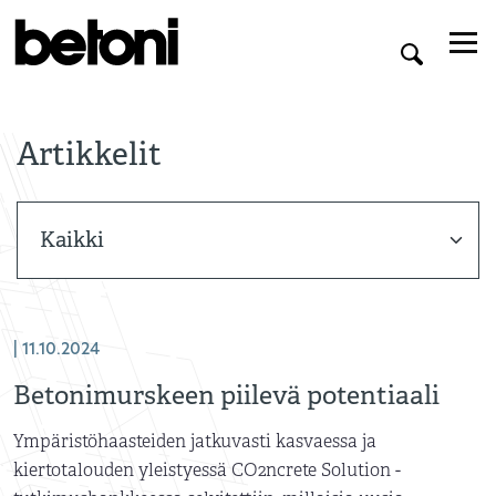
Artikkelit
| 11.10.2024
Betonimurskeen piilevä potentiaali
Ympäristöhaasteiden jatkuvasti kasvaessa ja
kiertotalouden yleistyessä CO2ncrete Solution -